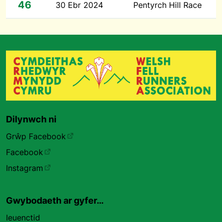
46
30 Ebr 2024
Pentyrch Hill Race
Dilynwch ni
Grŵp Facebook
Facebook
Instagram
Gwybodaeth ar gyfer…
Ieuenctid