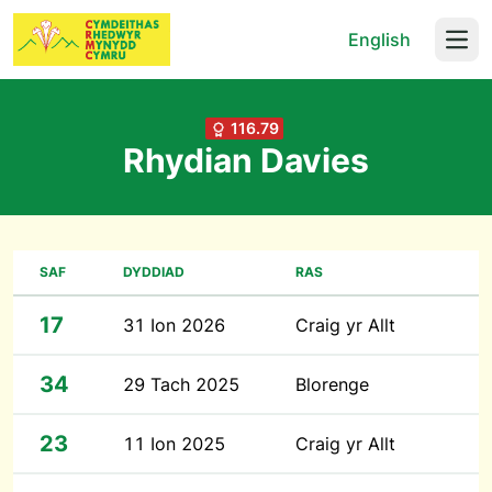
English
Open
116.79
Rhydian Davies
SAF
DYDDIAD
RAS
17
31 Ion 2026
Craig yr Allt
34
29 Tach 2025
Blorenge
23
11 Ion 2025
Craig yr Allt