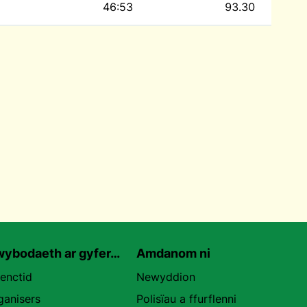
46:53
93.30
ybodaeth ar gyfer…
Amdanom ni
uenctid
Newyddion
ganisers
Polisïau a ffurflenni