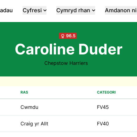
iadau
Cyfresi
Cymryd rhan
Amdanon ni
96.5
Caroline Duder
Chepstow Harriers
RAS
CATEGORI
Cwmdu
FV45
Craig yr Allt
FV40