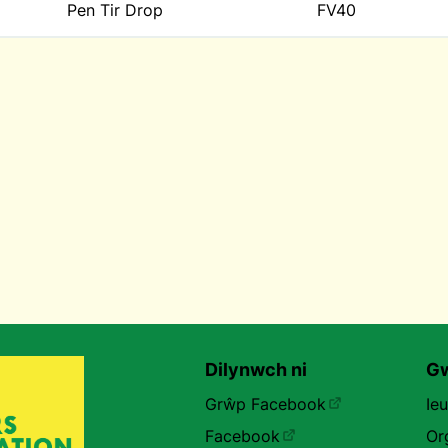
Pen Tir Drop
FV40
Dilynwch ni
Gw
Grŵp Facebook
Ie
Facebook
Or