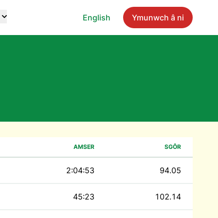
English
Ymunwch â ni
AMSER
SGÔR
2:04:53
94.05
45:23
102.14