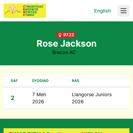
English
Open
97.22
Rose Jackson
Brecon AC
SAF
DYDDIAD
RAS
7 Meh
Llangorse Juniors
2
2026
2026