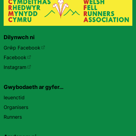
Dilynwch ni
Grŵp Facebook
Facebook
Instagram
Gwybodaeth ar gyfer…
Ieuenctid
Organisers
Runners