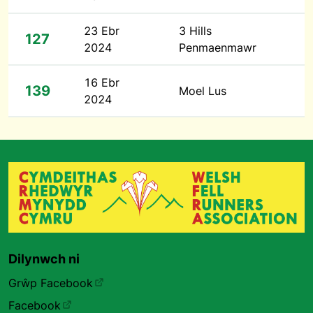
23 Ebr
3 Hills
127
2024
Penmaenmawr
16 Ebr
139
Moel Lus
2024
Dilynwch ni
Grŵp Facebook
Facebook