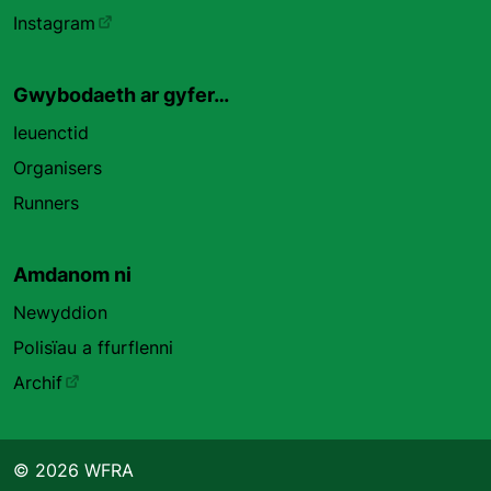
Instagram
Gwybodaeth ar gyfer…
Ieuenctid
Organisers
Runners
Amdanom ni
Newyddion
Polisïau a ffurflenni
Archif
© 2026 WFRA