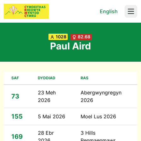
English
Open
1028
82.68
Paul Aird
SAF
DYDDIAD
RAS
23 Meh
Abergwyngregyn
73
2026
2026
155
5 Mai 2026
Moel Lus 2026
28 Ebr
3 Hills
169
2026
Penmaenmawr