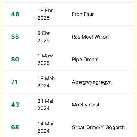
19 Ebr
46
Fron Four
2025
5 Ebr
55
Ras Moel Wnion
2025
1 Maw
80
Pipe Dream
2025
18 Meh
71
Abergwyngregyn
2024
21 Mai
43
Moel y Gest
2024
14 Mai
68
Great Orme/Y Gogarth
2024