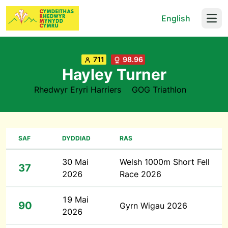
English
Open
711
98.96
Hayley Turner
Rhedwyr Eryri Harriers
GOG Triathlon
SAF
DYDDIAD
RAS
30 Mai
Welsh 1000m Short Fell
37
2026
Race 2026
19 Mai
90
Gyrn Wigau 2026
2026