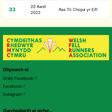
20 Awst
33
Ras Tri Chopa yr Eifl
2022
Dilynwch ni
Grŵp Facebook
Facebook
Instagram
Gwybodaeth ar gyfer…