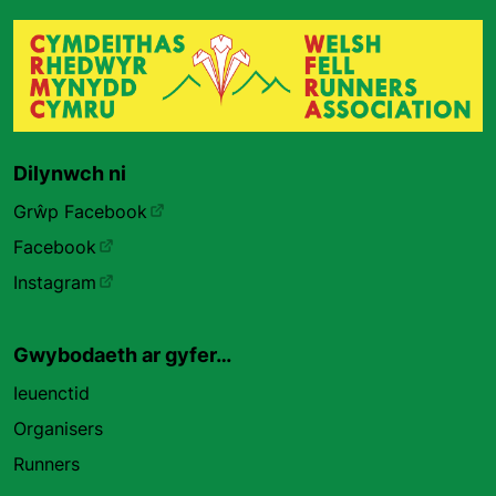
Dilynwch ni
Grŵp Facebook
Facebook
Instagram
Gwybodaeth ar gyfer…
Ieuenctid
Organisers
Runners