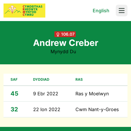
English
Open
106.07
Andrew Creber
Mynydd Du
SAF
DYDDIAD
RAS
45
9 Ebr 2022
Ras y Moelwyn
32
22 Ion 2022
Cwm Nant-y-Groes