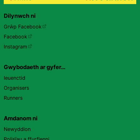
Dilynwch ni
Grŵp Facebook
Facebook
Instagram
Gwybodaeth ar gyfer…
Ieuenctid
Organisers
Runners
Amdanom ni
Newyddion
Polisïau a ffurflenni