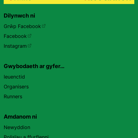
Dilynwch ni
Grŵp Facebook
Facebook
Instagram
Gwybodaeth ar gyfer…
Ieuenctid
Organisers
Runners
Amdanom ni
Newyddion
Polisïau a ffurflenni