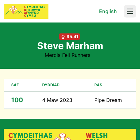
English
Open
95.41
Steve Marham
Mercia Fell Runners
SAF
DYDDIAD
RAS
100
4 Maw 2023
Pipe Dream