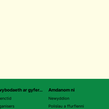
ybodaeth ar gyfer…
Amdanom ni
uenctid
Newyddion
ganisers
Polisïau a ffurflenni